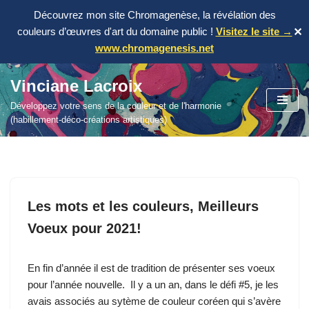
Découvrez mon site Chromagenèse, la révélation des
couleurs d’œuvres d'art du domaine public !
Visitez le site →
✕
www.chromagenesis.net
Vinciane Lacroix
Aller
Développez votre sens de la couleur et de l'harmonie
au
(habillement-déco-créations artistiques)
contenu
Les mots et les couleurs, Meilleurs
Voeux pour 2021!
En fin d’année il est de tradition de présenter ses voeux
pour l’année nouvelle. Il y a un an, dans le défi #5, je les
avais associés au sytème de couleur coréen qui s’avère