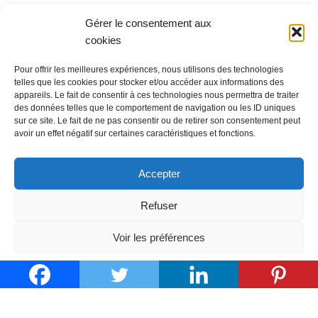
Cette semaine, le défi consiste à mettre de la couleur
Gérer le consentement aux
dans vos créations textiles. Il s’agit d’un article invité sur
cookies
le blog de Barbara du « patron de mes rêves ». Je vous
invite à le lire ici. N’hésitez pas à le commenter sur son
Pour offrir les meilleures expériences, nous utilisons des technologies
telles que les cookies pour stocker et/ou accéder aux informations des
blog.
appareils. Le fait de consentir à ces technologies nous permettra de traiter
des données telles que le comportement de navigation ou les ID uniques
sur ce site. Le fait de ne pas consentir ou de retirer son consentement peut
avoir un effet négatif sur certaines caractéristiques et fonctions.
Accepter
« Précédent
1
2
3
4
5
…
7
Suivant »
Refuser
Voir les préférences
Politique de cookies