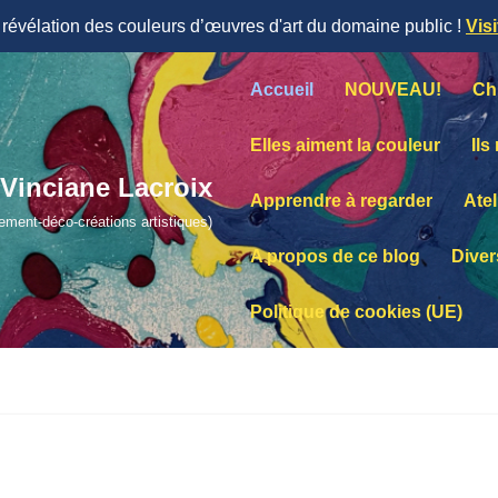
évélation des couleurs d’œuvres d'art du domaine public !
Vis
Accueil
NOUVEAU!
Ch
Elles aiment la couleur
Ils
Vinciane Lacroix
Apprendre à regarder
Atel
lement-déco-créations artistiques)
A propos de ce blog
Diver
Politique de cookies (UE)