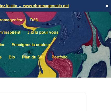
itez le site → www.chromagenesis.net
✕
romagenèse
Défi
 m’inspirent
J’ai lu pour vous
ier
Enseigner la couleur
s
Bio
Plan du Site
Portfolio