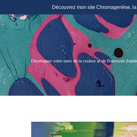
Découvrez mon site Chromagenèse, la r
Aller
au
contenu
Développez votre sens de la couleur et de l'harmonie (habil