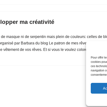
lopper ma créativité
pas de masque ni de serpentin mais plein de couleurs: celles de b
t organisé par Barbara du blog Le patron de mes rêves. Là, pas 
e vêtement de vos rêves. Et si vous le voulez coloré, lisez-y mon 
Pour offrir 
cookies pour
ces technolo
navigation ou
consentement
Ac