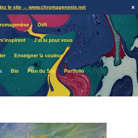
itez le site → www.chromagenesis.net
✕
romagenèse
Défi
 m’inspirent
J’ai lu pour vous
ier
Enseigner la couleur
s
Bio
Plan du Site
Portfolio