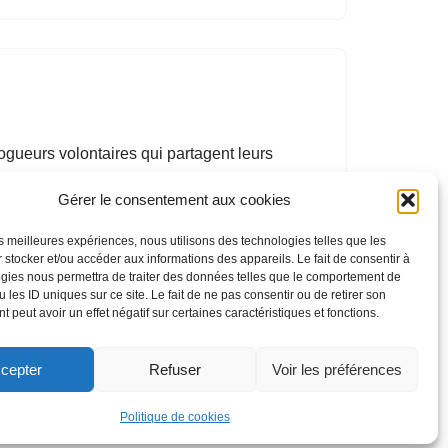
logueurs volontaires qui partagent leurs
de boss idéal — le boss idéal, c’est vous—
Gérer le consentement aux cookies
article invité. Par ailleurs, durant le mois de
les meilleures expériences, nous utilisons des technologies telles que les
 stocker et/ou accéder aux informations des appareils. Le fait de consentir à
gies nous permettra de traiter des données telles que le comportement de
 les ID uniques sur ce site. Le fait de ne pas consentir ou de retirer son
 peut avoir un effet négatif sur certaines caractéristiques et fonctions.
cepter
Refuser
Voir les préférences
Politique de cookies