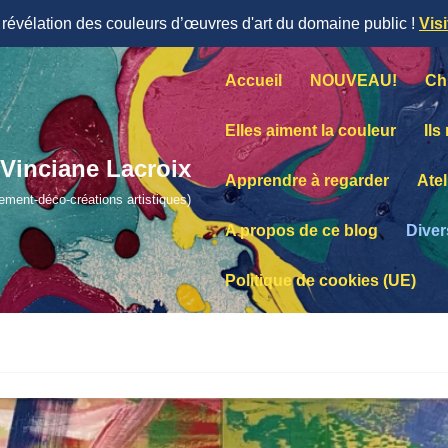
évélation des couleurs d’œuvres d'art du domaine public !
Vis
Accueil
NOUVEAU!
Ch
Elles aiment la couleur
Ils
Vinciane Lacroix
Apprendre à regarder
Atel
lement-déco-créations artistiques)
A propos de ce blog
Diver
Politique de cookies (UE)