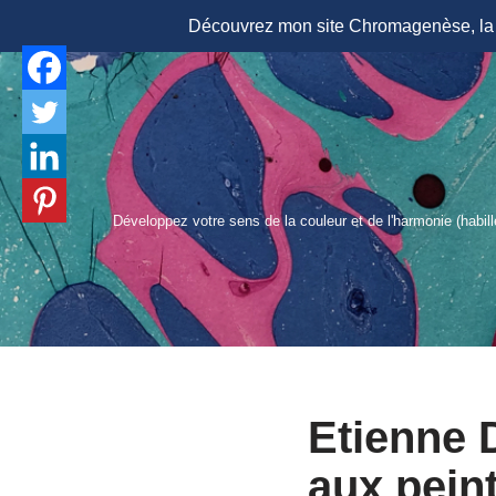
Découvrez mon site Chromagenèse, la r
Aller
au
contenu
Développez votre sens de la couleur et de l'harmonie (habil
Etienne 
aux pein