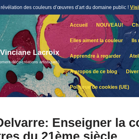
évélation des couleurs d’œuvres d'art du domaine public !
Vis
Accueil
NOUVEAU!
Ch
Elles aiment la couleur
Ils
Vinciane Lacroix
Apprendre à regarder
Atel
lement-déco-créations artistiques)
A propos de ce blog
Diver
Politique de cookies (UE)
Delvarre: Enseigner la c
tres du 21ème siècle