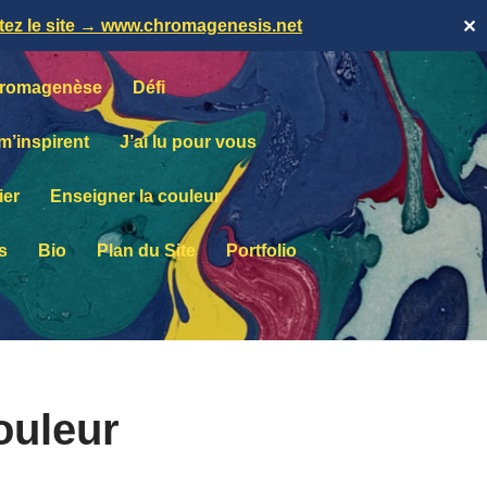
itez le site → www.chromagenesis.net
✕
romagenèse
Défi
 m’inspirent
J’ai lu pour vous
ier
Enseigner la couleur
s
Bio
Plan du Site
Portfolio
ouleur