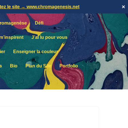
itez le site → www.chromagenesis.net
✕
romagenèse
Défi
 m’inspirent
J’ai lu pour vous
ier
Enseigner la couleur
s
Bio
Plan du Site
Portfolio