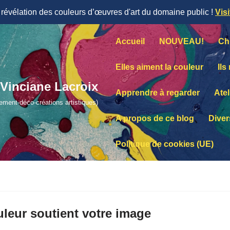
évélation des couleurs d’œuvres d'art du domaine public !
Vis
Accueil
NOUVEAU!
Ch
Elles aiment la couleur
Ils
Vinciane Lacroix
Apprendre à regarder
Atel
lement-déco-créations artistiques)
A propos de ce blog
Diver
Politique de cookies (UE)
uleur soutient votre image