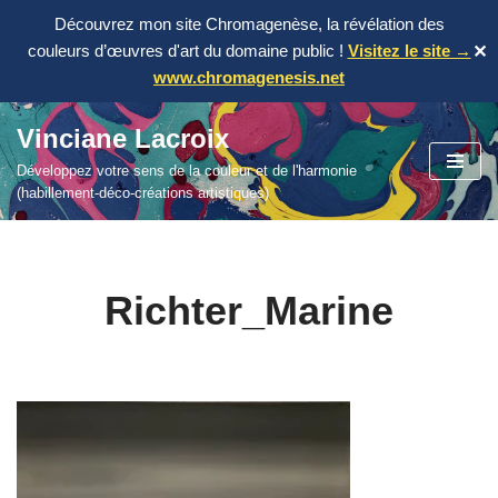
Découvrez mon site Chromagenèse, la révélation des
couleurs d’œuvres d'art du domaine public !
Visitez le site →
✕
www.chromagenesis.net
Vinciane Lacroix
Aller
Développez votre sens de la couleur et de l'harmonie
au
(habillement-déco-créations artistiques)
contenu
Richter_Marine