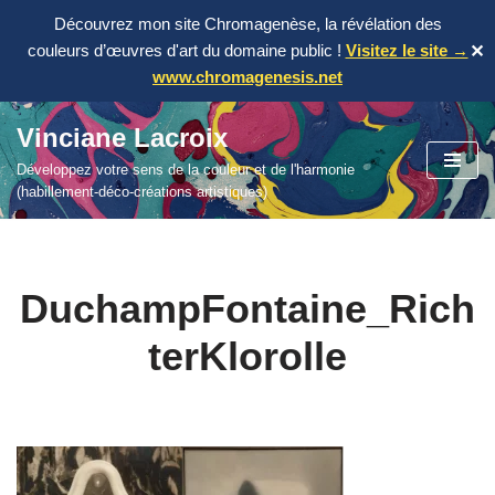
Découvrez mon site Chromagenèse, la révélation des
couleurs d’œuvres d'art du domaine public !
Visitez le site →
✕
www.chromagenesis.net
Vinciane Lacroix
Aller
Développez votre sens de la couleur et de l'harmonie
au
(habillement-déco-créations artistiques)
contenu
DuchampFontaine_Rich
terKlorolle