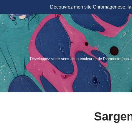
Découvrez mon site Chromagenèse, la r
Aller
au
contenu
Développez votre sens de la couleur et de l'harmonie (habil
Sargen