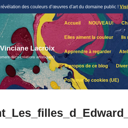
évélation des couleurs d’œuvres d'art du domaine public !
Vis
Accueil
NOUVEAU!
Ch
Elles aiment la couleur
Ils
Vinciane Lacroix
Apprendre à regarder
Atel
lement-déco-créations artistiques)
A propos de ce blog
Diver
Politique de cookies (UE)
t_Les_filles_d_Edward