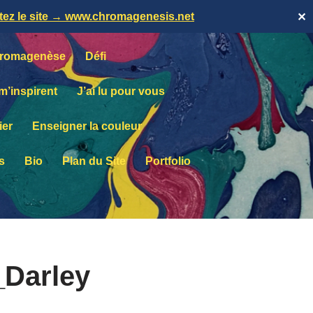
itez le site → www.chromagenesis.net
✕
romagenèse
Défi
 m’inspirent
J’ai lu pour vous
ier
Enseigner la couleur
s
Bio
Plan du Site
Portfolio
_Darley