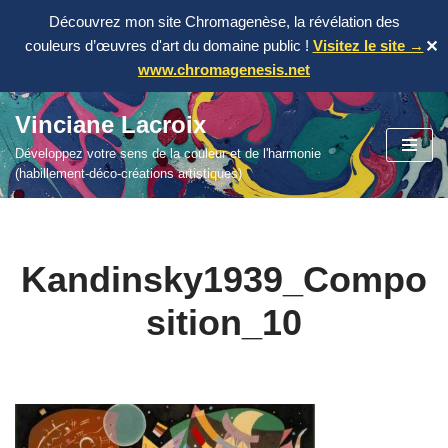
Découvrez mon site Chromagenèse, la révélation des
couleurs d’œuvres d'art du domaine public !
Visitez le site →
✕
www.chromagenesis.net
Vinciane Lacroix
Aller
Développez votre sens de la couleur et de l'harmonie
au
(habillement-déco-créations artistiques)
contenu
Kandinsky1939_Compo
sition_10