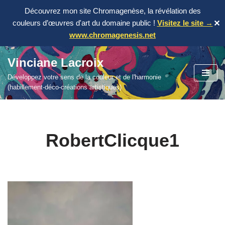
Découvrez mon site Chromagenèse, la révélation des
couleurs d’œuvres d'art du domaine public !
Visitez le site →
✕
www.chromagenesis.net
Vinciane Lacroix
Aller
Développez votre sens de la couleur et de l'harmonie
au
(habillement-déco-créations artistiques)
contenu
RobertClicque1