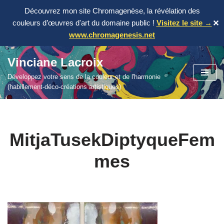
Découvrez mon site Chromagenèse, la révélation des
couleurs d’œuvres d'art du domaine public !
Visitez le site →
✕
www.chromagenesis.net
Vinciane Lacroix
Aller
Développez votre sens de la couleur et de l'harmonie
au
(habillement-déco-créations artistiques)
contenu
MitjaTusekDiptyqueFem
mes