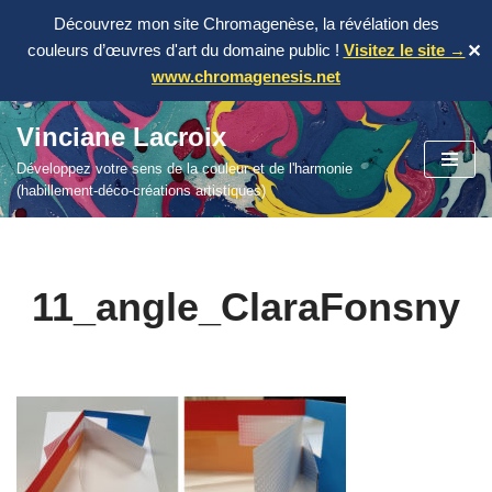
Découvrez mon site Chromagenèse, la révélation des
couleurs d’œuvres d'art du domaine public !
Visitez le site →
✕
www.chromagenesis.net
Vinciane Lacroix
Aller
Développez votre sens de la couleur et de l'harmonie
au
(habillement-déco-créations artistiques)
contenu
11_angle_ClaraFonsny