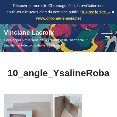
Découvrez mon site Chromagenèse, la révélation des
couleurs d’œuvres d'art du domaine public !
Visitez le site →
✕
www.chromagenesis.net
Vinciane Lacroix
Aller
Développez votre sens de la couleur et de l'harmonie
au
(habillement-déco-créations artistiques)
contenu
10_angle_YsalineRoba