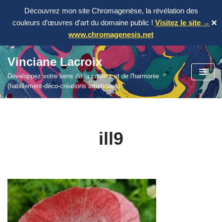
Découvrez mon site Chromagenèse, la révélation des
couleurs d’œuvres d'art du domaine public !
Visitez le site →
✕
www.chromagenesis.net
Vinciane Lacroix
Aller
Développez votre sens de la couleur et de l'harmonie
au
(habillement-déco-créations artistiques)
contenu
ill9