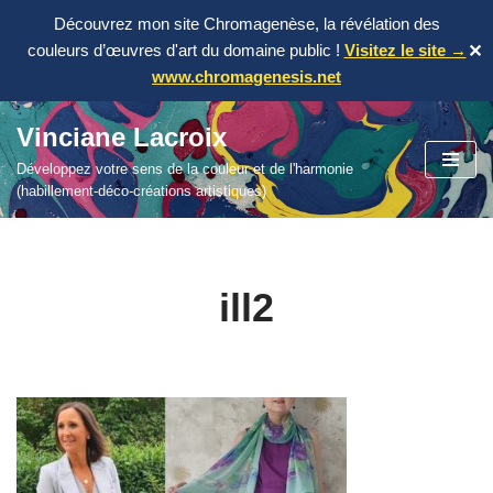
Découvrez mon site Chromagenèse, la révélation des
couleurs d’œuvres d'art du domaine public !
Visitez le site →
✕
www.chromagenesis.net
Vinciane Lacroix
Aller
Développez votre sens de la couleur et de l'harmonie
au
(habillement-déco-créations artistiques)
contenu
ill2