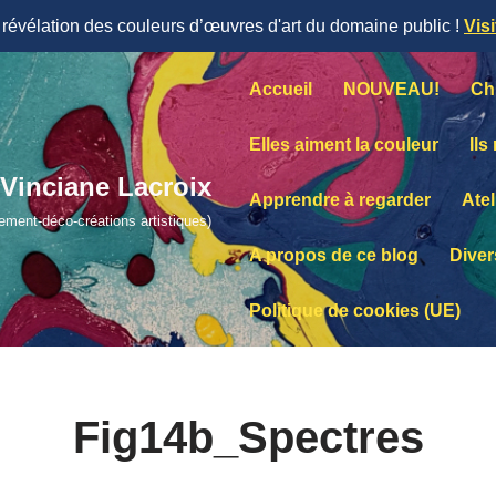
évélation des couleurs d’œuvres d'art du domaine public !
Vis
Accueil
NOUVEAU!
Ch
Elles aiment la couleur
Ils
Vinciane Lacroix
Apprendre à regarder
Atel
lement-déco-créations artistiques)
A propos de ce blog
Diver
Politique de cookies (UE)
Fig14b_Spectres