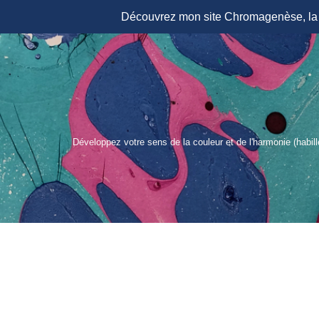
Découvrez mon site Chromagenèse, la r
Aller
au
contenu
Développez votre sens de la couleur et de l'harmonie (habil