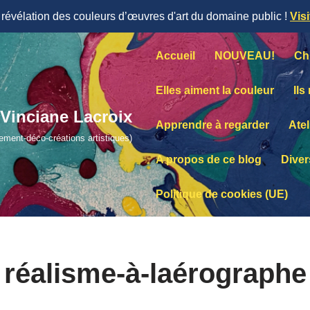
évélation des couleurs d’œuvres d'art du domaine public !
Vis
Accueil
NOUVEAU!
Ch
Elles aiment la couleur
Ils
Vinciane Lacroix
Apprendre à regarder
Atel
lement-déco-créations artistiques)
A propos de ce blog
Diver
Politique de cookies (UE)
réalisme-à-laérographe