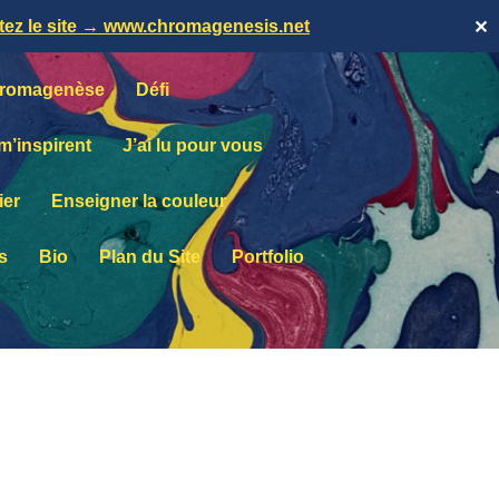
itez le site → www.chromagenesis.net
✕
romagenèse
Défi
 m’inspirent
J’ai lu pour vous
ier
Enseigner la couleur
s
Bio
Plan du Site
Portfolio