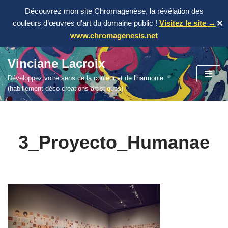
Découvrez mon site Chromagenèse, la révélation des
couleurs d’œuvres d'art du domaine public !
Visitez le site →
✕
www.chromagenesis.net
Vinciane Lacroix
Aller
Développez votre sens de la couleur et de l'harmonie
au
(habillement-déco-créations artistiques)
contenu
3_Proyecto_Humanae