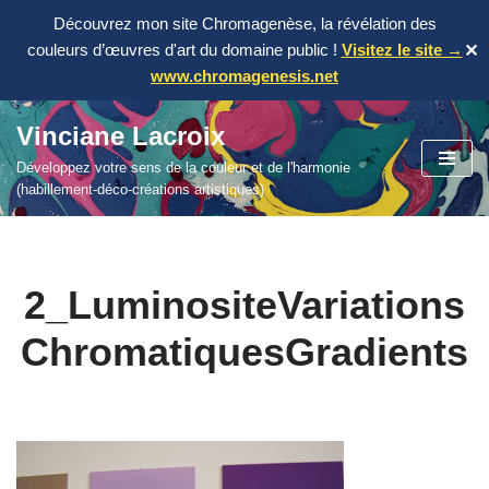
Découvrez mon site Chromagenèse, la révélation des
couleurs d’œuvres d'art du domaine public !
Visitez le site →
✕
www.chromagenesis.net
Vinciane Lacroix
Aller
Développez votre sens de la couleur et de l'harmonie
au
(habillement-déco-créations artistiques)
contenu
2_LuminositeVariations
ChromatiquesGradients