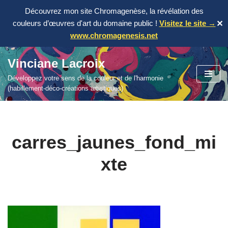
Découvrez mon site Chromagenèse, la révélation des
couleurs d’œuvres d'art du domaine public !
Visitez le site →
✕
www.chromagenesis.net
Vinciane Lacroix
Aller
Développez votre sens de la couleur et de l'harmonie
au
(habillement-déco-créations artistiques)
contenu
carres_jaunes_fond_mi
xte