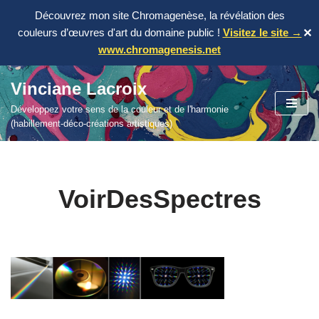
Découvrez mon site Chromagenèse, la révélation des
couleurs d’œuvres d'art du domaine public !
Visitez le site →
✕
www.chromagenesis.net
Vinciane Lacroix
Aller
Développez votre sens de la couleur et de l'harmonie
au
(habillement-déco-créations artistiques)
contenu
VoirDesSpectres