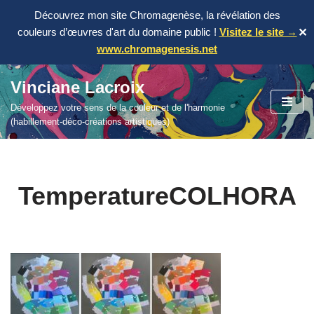
Découvrez mon site Chromagenèse, la révélation des
couleurs d’œuvres d'art du domaine public !
Visitez le site →
✕
www.chromagenesis.net
Vinciane Lacroix
Aller
Développez votre sens de la couleur et de l'harmonie
au
(habillement-déco-créations artistiques)
contenu
TemperatureCOLHORA