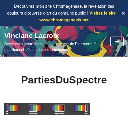
Découvrez mon site Chromagenèse, la révélation des
couleurs d’œuvres d'art du domaine public !
Visitez le site →
✕
www.chromagenesis.net
Vinciane Lacroix
Aller
Développez votre sens de la couleur et de l'harmonie
au
(habillement-déco-créations artistiques)
contenu
PartiesDuSpectre