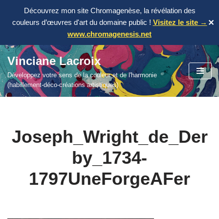
Découvrez mon site Chromagenèse, la révélation des
couleurs d’œuvres d'art du domaine public !
Visitez le site →
✕
www.chromagenesis.net
Vinciane Lacroix
Aller
Développez votre sens de la couleur et de l'harmonie
au
(habillement-déco-créations artistiques)
contenu
Joseph_Wright_de_Der
by_1734-
1797UneForgeAFer