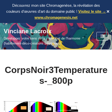
Découvrez mon site Chromagenèse, la révélation des
couleurs d’œuvres d'art du domaine public !
Visitez le site →
✕
www.chromagenesis.net
Vinciane Lacroix
Aller
Développez votre sens de la couleur et de l'harmonie
au
(habillement-déco-créations artistiques)
contenu
CorpsNoir3Temperature
s-_800p