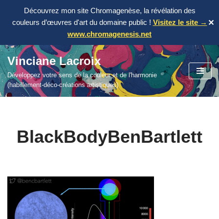
Découvrez mon site Chromagenèse, la révélation des
couleurs d’œuvres d'art du domaine public !
Visitez le site →
✕
www.chromagenesis.net
Vinciane Lacroix
Aller
Développez votre sens de la couleur et de l'harmonie
au
(habillement-déco-créations artistiques)
contenu
BlackBodyBenBartlett