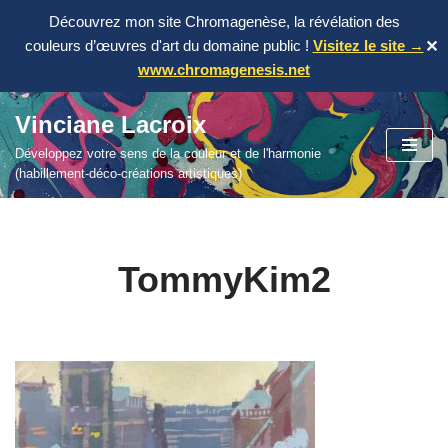
Découvrez mon site Chromagenèse, la révélation des
couleurs d’œuvres d'art du domaine public !
Visitez le site →
✕
www.chromagenesis.net
Vinciane Lacroix
Aller
Développez votre sens de la couleur et de l'harmonie
au
(habillement-déco-créations artistiques)
contenu
TommyKim2