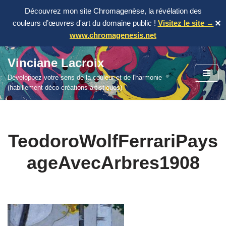
Découvrez mon site Chromagenèse, la révélation des
couleurs d’œuvres d'art du domaine public !
Visitez le site →
✕
www.chromagenesis.net
Vinciane Lacroix
Aller
Développez votre sens de la couleur et de l'harmonie
au
(habillement-déco-créations artistiques)
contenu
TeodoroWolfFerrariPays
ageAvecArbres1908