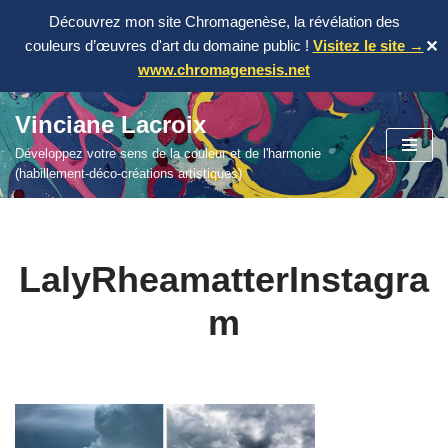
Découvrez mon site Chromagenèse, la révélation des
couleurs d’œuvres d'art du domaine public !
Visitez le site →
✕
www.chromagenesis.net
Vinciane Lacroix
Aller
Développez votre sens de la couleur et de l'harmonie
au
(habillement-déco-créations artistiques)
contenu
LalyRheamatterInstagra
m