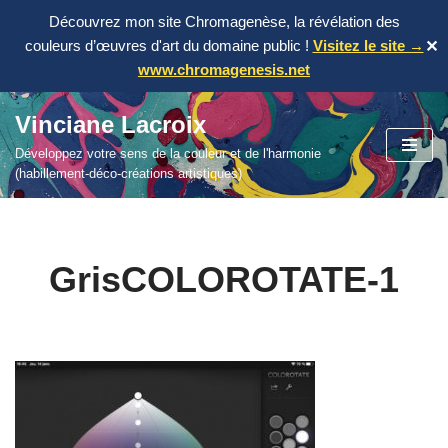
Découvrez mon site Chromagenèse, la révélation des
couleurs d’œuvres d'art du domaine public !
Visitez le site →
✕
www.chromagenesis.net
Vinciane Lacroix
Aller
Développez votre sens de la couleur et de l'harmonie
au
(habillement-déco-créations artistiques)
contenu
GrisCOLOROTATE-1