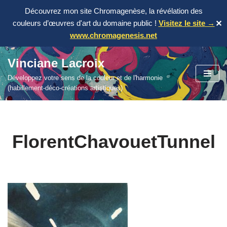
Découvrez mon site Chromagenèse, la révélation des
couleurs d’œuvres d'art du domaine public !
Visitez le site →
✕
www.chromagenesis.net
Vinciane Lacroix
Aller
Développez votre sens de la couleur et de l'harmonie
au
(habillement-déco-créations artistiques)
contenu
FlorentChavouetTunnel