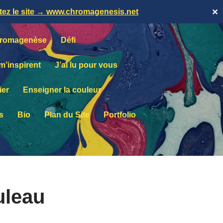
itez le site → www.chromagenesis.net
✕
romagenèse
Défi
 m’inspirent
J’ai lu pour vous
ier
Enseigner la couleur
s
Bio
Plan du Site
Portfolio
leau