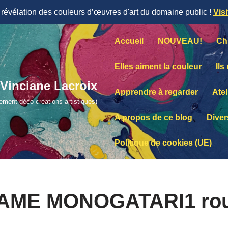
évélation des couleurs d’œuvres d'art du domaine public !
Vis
Accueil
NOUVEAU!
Ch
Elles aiment la couleur
Ils
Vinciane Lacroix
Apprendre à regarder
Atel
lement-déco-créations artistiques)
A propos de ce blog
Diver
Politique de cookies (UE)
AME MONOGATARI1 rou