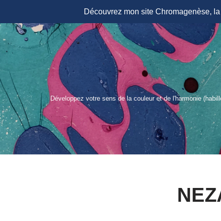
Découvrez mon site Chromagenèse, la r
Aller
au
contenu
Développez votre sens de la couleur et de l'harmonie (habil
NEZ