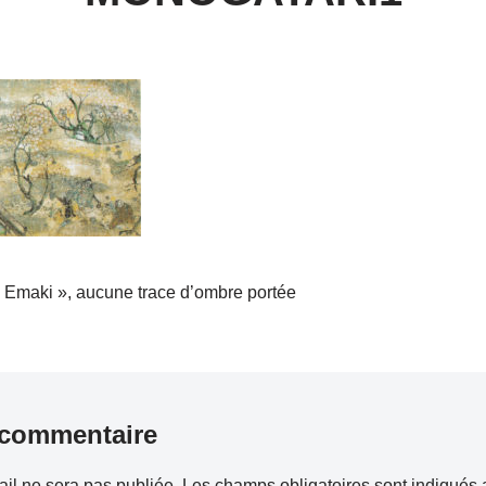
« Emaki », aucune trace d’ombre portée
 commentaire
il ne sera pas publiée.
Les champs obligatoires sont indiqués