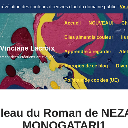
évélation des couleurs d’œuvres d'art du domaine public !
Vis
Accueil
NOUVEAU!
Ch
Elles aiment la couleur
Ils
Vinciane Lacroix
Apprendre à regarder
Atel
lement-déco-créations artistiques)
A propos de ce blog
Diver
Politique de cookies (UE)
leau du Roman de NE
MONOGATARI1