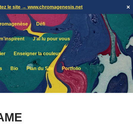
itez le site → www.chromagenesis.net
✕
romagenèse
Défi
 m’inspirent
J’ai lu pour vous
ier
Enseigner la couleur
s
Bio
Plan du Site
Portfolio
ZAME