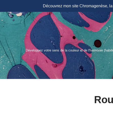
Découvrez mon site Chromagenèse, la r
Aller
au
contenu
Développez votre sens de la couleur et de l'harmonie (habil
Rou