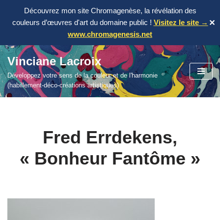
Découvrez mon site Chromagenèse, la révélation des
couleurs d’œuvres d'art du domaine public !
Visitez le site →
✕
www.chromagenesis.net
Vinciane Lacroix
Aller
Développez votre sens de la couleur et de l'harmonie
au
(habillement-déco-créations artistiques)
contenu
Fred Errdekens,
« Bonheur Fantôme »