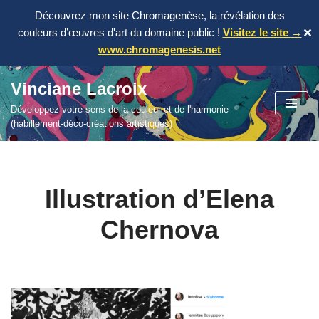
Découvrez mon site Chromagenèse, la révélation des
couleurs d’œuvres d'art du domaine public !
Visitez le site →
✕
www.chromagenesis.net
Vinciane Lacroix
Aller
Développez votre sens de la couleur et de l'harmonie
au
(habillement-déco-créations artistiques)
contenu
Illustration d’Elena
Chernova