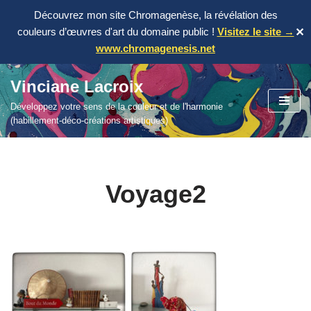
Découvrez mon site Chromagenèse, la révélation des
couleurs d’œuvres d'art du domaine public !
Visitez le site →
✕
www.chromagenesis.net
Vinciane Lacroix
Aller
Développez votre sens de la couleur et de l'harmonie
au
(habillement-déco-créations artistiques)
contenu
Voyage2