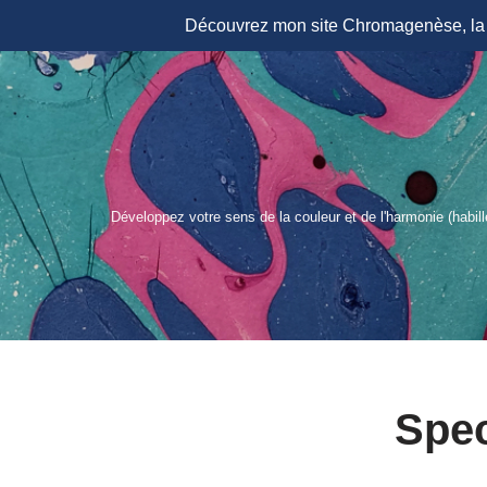
Découvrez mon site Chromagenèse, la r
Aller
au
contenu
Développez votre sens de la couleur et de l'harmonie (habil
Spe