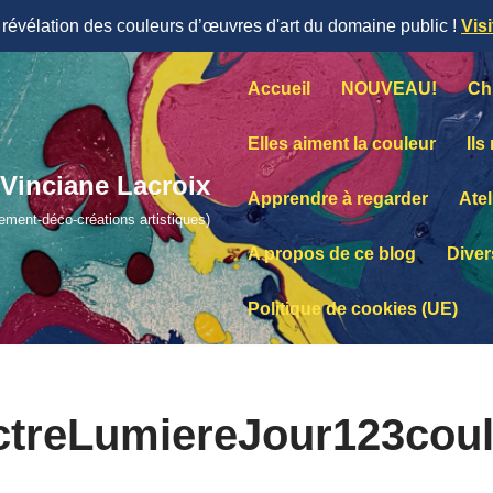
évélation des couleurs d’œuvres d'art du domaine public !
Vis
Accueil
NOUVEAU!
Ch
Elles aiment la couleur
Ils
Vinciane Lacroix
Apprendre à regarder
Atel
lement-déco-créations artistiques)
A propos de ce blog
Diver
Politique de cookies (UE)
ctreLumiereJour123coul