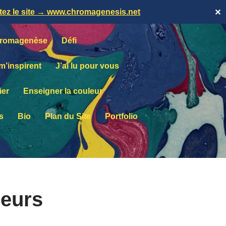
itez le site → www.chromagenesis.net
✕
romagenèse
Défi
 m’inspirent
J’ai lu pour vous
ier
Enseigner la couleur
s
Bio
Plan du Site
Portfolio
eurs