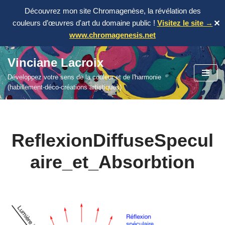
Découvrez mon site Chromagenèse, la révélation des
couleurs d’œuvres d'art du domaine public !
Visitez le site →
✕
www.chromagenesis.net
Vinciane Lacroix
Aller
Développez votre sens de la couleur et de l'harmonie
au
(habillement-déco-créations artistiques)
contenu
ReflexionDiffuseSpecul
aire_et_Absorbtion