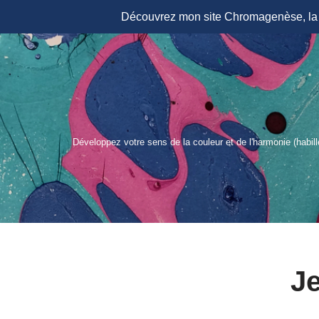
Découvrez mon site Chromagenèse, la r
Aller
au
contenu
Développez votre sens de la couleur et de l'harmonie (habil
J