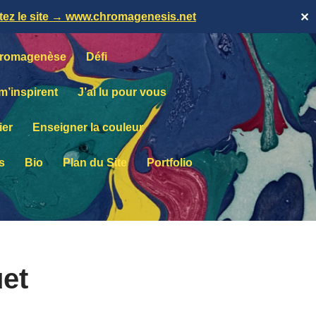
itez le site → www.chromagenesis.net
✕
romagenèse
Défi
 m’inspirent
J’ai lu pour vous
ier
Enseigner la couleur
s
Bio
Plan du Site
Portfolio
et