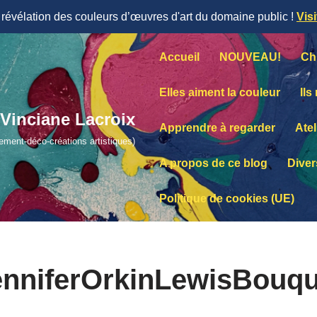
évélation des couleurs d’œuvres d'art du domaine public !
Vis
Accueil
NOUVEAU!
Ch
Elles aiment la couleur
Ils
Vinciane Lacroix
Apprendre à regarder
Atel
lement-déco-créations artistiques)
A propos de ce blog
Diver
Politique de cookies (UE)
enniferOrkinLewisBouqu