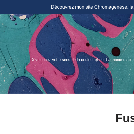
Découvrez mon site Chromagenèse, la r
Aller
au
contenu
Développez votre sens de la couleur et de l'harmonie (habil
Fu