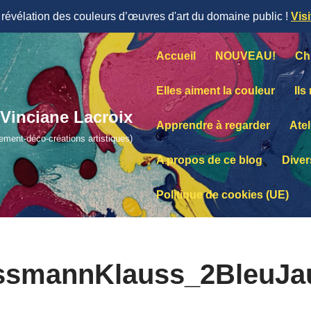
évélation des couleurs d’œuvres d'art du domaine public !
Vis
Accueil
NOUVEAU!
Ch
Elles aiment la couleur
Ils
Vinciane Lacroix
Apprendre à regarder
Atel
lement-déco-créations artistiques)
A propos de ce blog
Diver
Politique de cookies (UE)
ssmannKlauss_2BleuJa