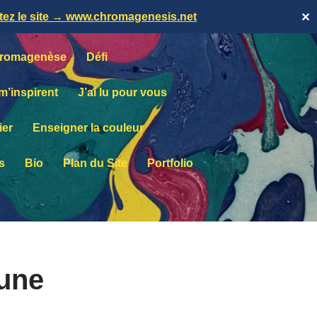
itez le site → www.chromagenesis.net
✕
romagenèse
Défi
 m’inspirent
J’ai lu pour vous
ier
Enseigner la couleur
s
Bio
Plan du Site
Portfolio
une