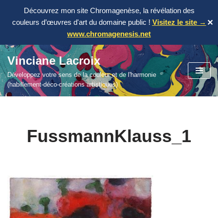
Découvrez mon site Chromagenèse, la révélation des
couleurs d’œuvres d'art du domaine public !
Visitez le site →
✕
www.chromagenesis.net
Vinciane Lacroix
Aller
Développez votre sens de la couleur et de l'harmonie
au
(habillement-déco-créations artistiques)
contenu
FussmannKlauss_1