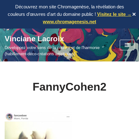
Découvrez mon site Chromagenèse, la révélation des
couleurs d’œuvres d'art du domaine public !
Visitez le site →
✕
www.chromagenesis.net
Vinciane Lacroix
Aller
Développez votre sens de la couleur et de l'harmonie
au
(habillement-déco-créations artistiques)
contenu
FannyCohen2