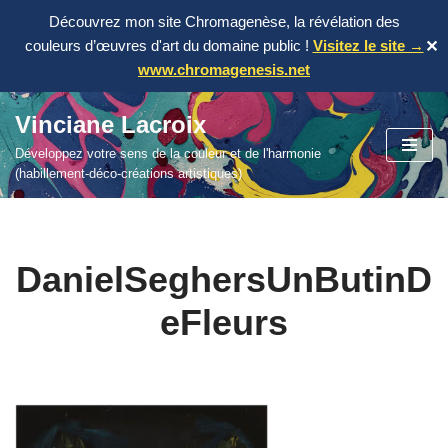
Découvrez mon site Chromagenèse, la révélation des
couleurs d’œuvres d'art du domaine public !
Visitez le site →
✕
www.chromagenesis.net
Vinciane Lacroix
Aller
Développez votre sens de la couleur et de l'harmonie
au
(habillement-déco-créations artistiques)
contenu
DanielSeghersUnButinD
eFleurs