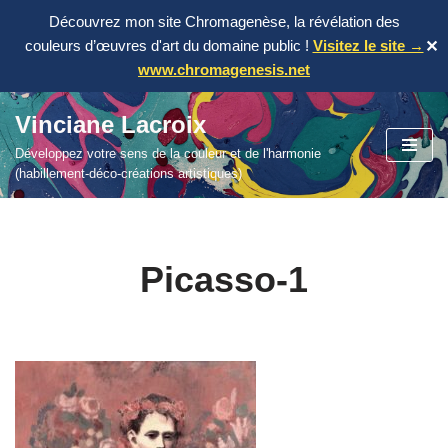
Découvrez mon site Chromagenèse, la révélation des
couleurs d’œuvres d'art du domaine public !
Visitez le site →
✕
www.chromagenesis.net
Vinciane Lacroix
Aller
Développez votre sens de la couleur et de l'harmonie
au
(habillement-déco-créations artistiques)
contenu
Picasso-1