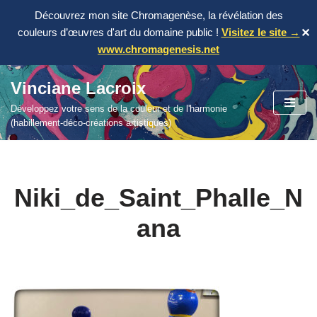
Découvrez mon site Chromagenèse, la révélation des
couleurs d’œuvres d'art du domaine public !
Visitez le site →
✕
www.chromagenesis.net
Vinciane Lacroix
Aller
Développez votre sens de la couleur et de l'harmonie
au
(habillement-déco-créations artistiques)
contenu
Niki_de_Saint_Phalle_N
ana