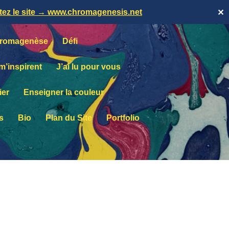
itez le site → www.chromagenesis.net
✕
romagenèse
Défi
 m’inspirent
J’ai lu pour vous
ier
Enseigner la couleur
s
Bio
Plan du Site
Portfolio