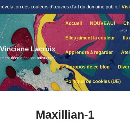
évélation des couleurs d’œuvres d'art du domaine public !
Vis
Accueil
NOUVEAU!
Ch
Elles aiment la couleur
Ils
Vinciane Lacroix
Apprendre à regarder
Atel
lement-déco-créations artistiques)
A propos de ce blog
Diver
Politique de cookies (UE)
Maxillian-1