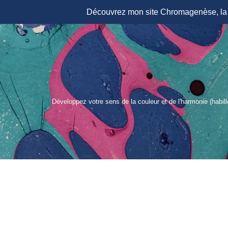
Découvrez mon site Chromagenèse, la r
Aller
au
contenu
Développez votre sens de la couleur et de l'harmonie (habil