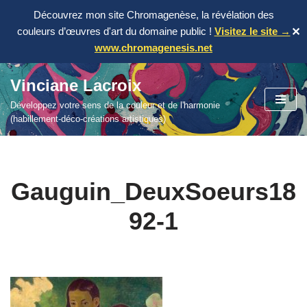
Découvrez mon site Chromagenèse, la révélation des
couleurs d’œuvres d'art du domaine public !
Visitez le site →
✕
www.chromagenesis.net
Vinciane Lacroix
Aller
Développez votre sens de la couleur et de l'harmonie
au
(habillement-déco-créations artistiques)
contenu
Gauguin_DeuxSoeurs18
92-1