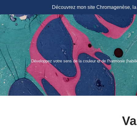
Découvrez mon site Chromagenèse, la r
Aller
au
contenu
Développez votre sens de la couleur et de l'harmonie (habil
Va