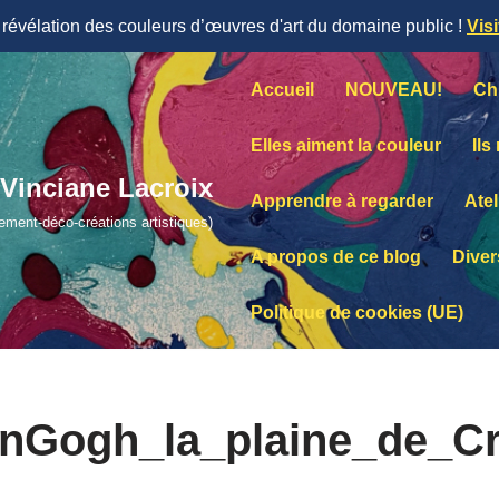
évélation des couleurs d’œuvres d'art du domaine public !
Vis
Accueil
NOUVEAU!
Ch
Elles aiment la couleur
Ils
Vinciane Lacroix
Apprendre à regarder
Atel
lement-déco-créations artistiques)
A propos de ce blog
Diver
Politique de cookies (UE)
nGogh_la_plaine_de_C