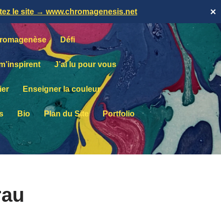
itez le site → www.chromagenesis.net
✕
romagenèse
Défi
 m’inspirent
J’ai lu pour vous
ier
Enseigner la couleur
s
Bio
Plan du Site
Portfolio
rau