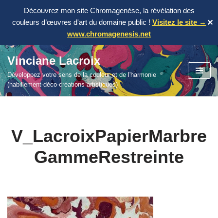
Découvrez mon site Chromagenèse, la révélation des
couleurs d’œuvres d'art du domaine public !
Visitez le site →
✕
www.chromagenesis.net
Vinciane Lacroix
Aller
Développez votre sens de la couleur et de l'harmonie
au
(habillement-déco-créations artistiques)
contenu
V_LacroixPapierMarbre
GammeRestreinte