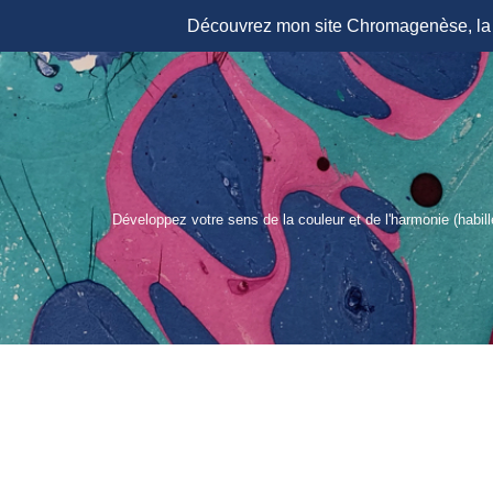
Découvrez mon site Chromagenèse, la r
Aller
au
contenu
Développez votre sens de la couleur et de l'harmonie (habil