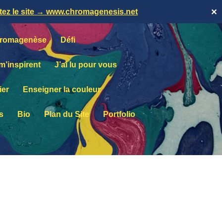
itez le site → www.chromagenesis.net
✕
romagenèse
Défi
 m’inspirent
J’ai lu pour vous
ier
Enseigner la couleur
s
Bio
Plan du Site
Portfolio