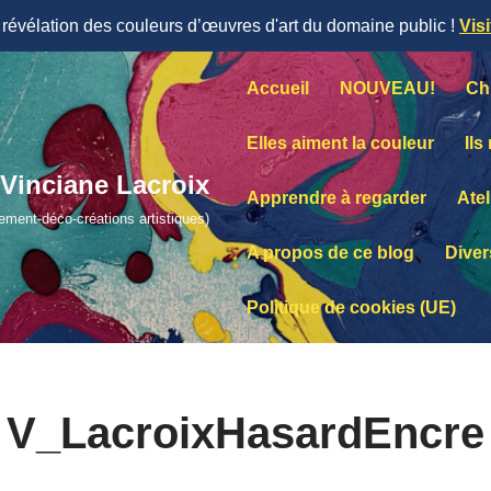
évélation des couleurs d’œuvres d'art du domaine public !
Vis
Accueil
NOUVEAU!
Ch
Elles aiment la couleur
Ils
Vinciane Lacroix
Apprendre à regarder
Atel
lement-déco-créations artistiques)
A propos de ce blog
Diver
Politique de cookies (UE)
V_LacroixHasardEncre